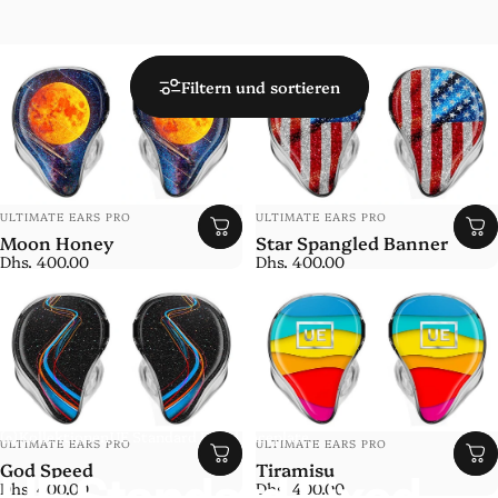
Filtern und sortieren
Anbieter:
Anbieter:
ULTIMATE EARS PRO
ULTIMATE EARS PRO
Moon Honey
Star Spangled Banner
Dhs. 400.00
Dhs. 400.00
Kollektionen
UE Standard Fixed Faceplate
Anbieter:
Anbieter:
ULTIMATE EARS PRO
ULTIMATE EARS PRO
God Speed
Tiramisu
UE
Standard
Fixed
Dhs. 400.00
Dhs. 400.00