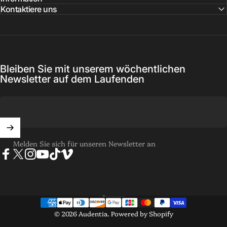
Kontaktiere uns
Bleiben Sie mit unserem wöchentlichen
Newsletter auf dem Laufenden
Melden Sie sich für unseren Newsletter an
Facebook
X (Twitter)
Instagram
YouTube
TikTok
Vimeo
Deutsch
Sprache
© 2026 Audentia.
Powered by Shopify