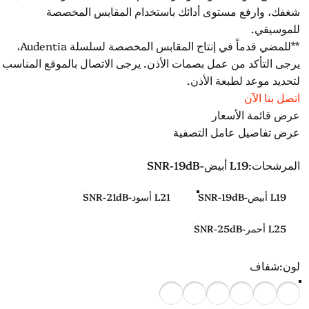
شغفك، وارفع مستوى أدائك باستخدام المقابس المخصصة
للموسيقي.
**للمضي قدماً في إنتاج المقابس المخصصة لسلسلة Audentia،
يرجى التأكد من عمل بصمات الأذن. يرجى الاتصال بالموقع المناسب
لتحديد موعد لطبعة الأذن.
اتصل بنا الآن
عرض قائمة الأسعار
عرض تفاصيل عامل التصفية
المرشحات
المرشحات:
L19 أبيض-SNR-19dB
L19 أبيض-SNR-19dB
L21 أسود-SNR-21dB
L25 أحمر-SNR-25dB
لون
لون:
شفاف
شفاف
أحمر
أزرق
البرتقالي
أصفر
أسود