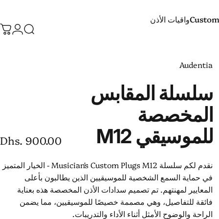
Custom
واقيات الأذن
يبحث
تسجيل
عر
Custom 
واقيات الأذن
Audentia
سلسلة
المقابس
المخصصة
للموسيقي
M12
Dhs. 900.00
نقدم لكم سلسلة Musician's Custom Plugs M12 - الخيار المتميز
في حماية السمع الشخصية للموسيقيين الذين يطالبون بأعلى
المعايير لمهنتهم. تم تصميم سدادات الأذن المخصصة هذه بعناية
فائقة للتفاصيل، وهي مصممة خصيصًا للموسيقيين، مما يضمن
الراحة والوضوح الأمثل أثناء الأداء والتدريبات.