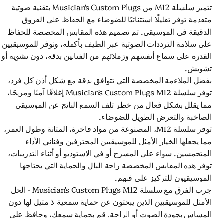
تتميز سلسلة M12 من Musician's Custom Plugs بتقنية صوتية
متقدمة توفر تقليلًا استثنائيًا للضوضاء مع الحفاظ على الفروق
الدقيقة في الموسيقى. تم تصميم هذه المقابس المخصصة للحفاظ
على سلامة الترددات الصوتية عبر الطيف بأكمله، وتوفر للموسيقيين
القدرة على سماع أنفسهم وزملائهم من الفنانين بدقة، دون تشويه أو
تشويش.
بفضل الملاءمة المخصصة التي تتوافق بدقة مع شكل أذن كل فرد،
توفر سلسلة Musician's Custom Plugs M12 إغلاقًا آمنًا ومريحًا،
مما يقلل بشكل فعال من خطر تلف السمع الناتج عن الموسيقى
الصاخبة والتعرض الطويل للضوضاء.
توفر سلسلة M12، المصنوعة من مواد فاخرة، المتانة وطول العمر،
مما يجعلها الخيار الأمثل للموسيقيين المحترفين وفناني الأداء
المتحمسين. سواء على المسرح أو في الاستوديو أو أثناء التدريبات،
توفر هذه المقابس المخصصة راحة البال والحماية التي يحتاجها
الموسيقيون للتركيز على فنهم.
جرب الفرق مع سلسلة Musician's Custom Plugs M12 - الحل
الأمثل للموسيقيين الذين يبحثون عن حماية سمعية لا مثيل لها دون
المساس بجودة الصوت أو الراحة. قم بحماية سمعك، وحافظ على