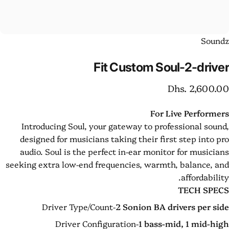
Sound
Fit
Custom
Soul-2-drive
Dhs. 2,600.0
For Live Performer
Introducing Soul,
your gateway to professional sound
designed for musicians taking their first step into pr
audio. Soul is
the perfect in-ear monitor for musician
seeking extra low-end frequencies, warmth, balance, an
affordability
TECH SPEC
Driver Type/Count-
2 Sonion BA drivers per sid
Driver Configuration-
1 bass-mid, 1 mid-hig