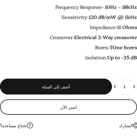
Frequency Response-
10Hz – 18kH
Sensitivity-
120 dB/mW @ 1kH
Impedance-
11 Ohm
Crossover-
Electrical 2-Way crossove
Bores-
TOne bore
Isolation-
Up to -35 d
لكمية
أضف إلى السلة
اشتر الآن
تحتاج مساعدة؟
يشارك