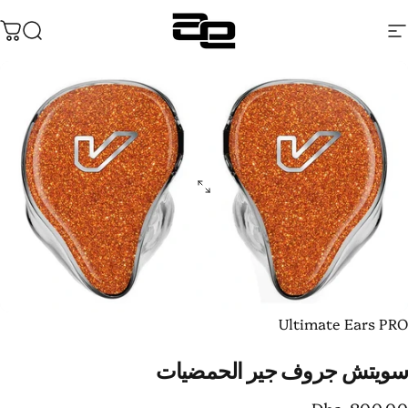
نتقل إلى المحتوى
التنقل في الموقع
Audentia
يبحث
عرب
Ultimate Ears PR
ويتش
جروف
جير
الحمضيات