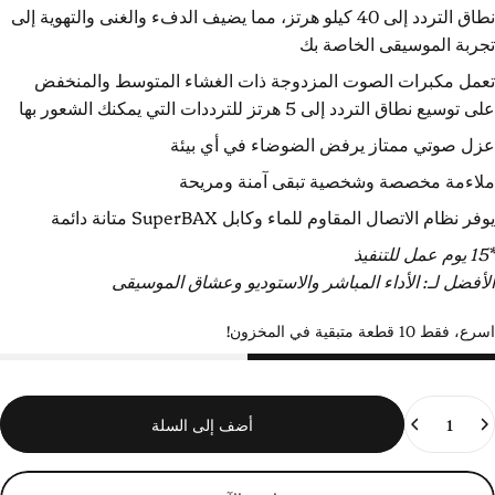
نطاق التردد إلى 40 كيلو هرتز، مما يضيف الدفء والغنى والتهوية إلى
جربة الموسيقى الخاصة بك
عمل مكبرات الصوت المزدوجة ذات الغشاء المتوسط ​​والمنخفض
لى توسيع نطاق التردد إلى 5 هرتز للترددات التي يمكنك الشعور بها
زل صوتي ممتاز يرفض الضوضاء في أي بيئة
لاءمة مخصصة وشخصية تبقى آمنة ومريحة
وفر نظام الاتصال المقاوم للماء وكابل SuperBAX متانة دائمة
 عمل للتنفيذ
لأفضل لـ: الأداء المباشر والاستوديو وعشاق الموسيقى
سرع، فقط 10 قطعة متبقية في المخزون!
لكمية
أضف إلى السلة