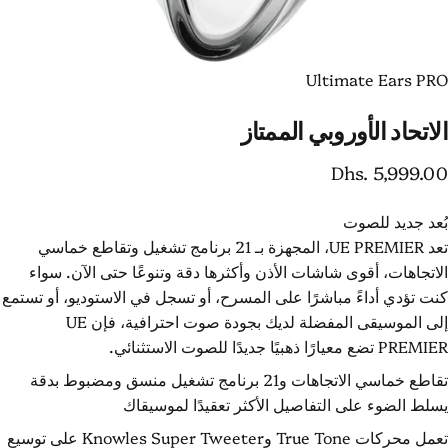
Ultimate Ears PR
لاتحاد
الأوروبي
الممتاز
Dhs. 5,999.0
ُعد جديد للصوت
تعد UE PREMIER، المجهزة بـ 21 برنامج تشغيل وتقاطع خماسي
لاتجاهات، أقوى شاشات الأذن وأكثرها دقة وتنوعًا حتى الآن. سواء
نت تؤدي أداءً مباشرًا على المسرح، أو تسجل في الاستوديو، أو تستمع
إلى الموسيقى المفضلة لديك بجودة صوت احترافية، فإن UE
PREMI تضع معيارًا ذهبيًا جديدًا للصوت الاستثنائي.
تقاطع خماسي الاتجاهات و21 برنامج تشغيل منسق ومضبوط بدقة
سلط الضوء على التفاصيل الأكثر تعقيدًا لموسيقاك
تعمل محركات True Tone وKnowles Super Tweeter على توسيع