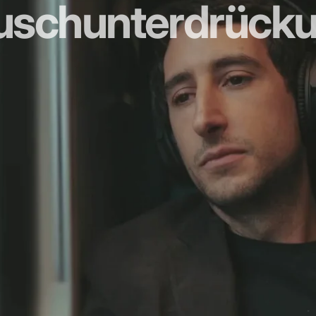
uschunterdrücku