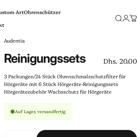
ustom Art
Ohrenschützer
Suche
Logi
W
kt
Custom Art
Ohrenschützer
t
Audentia
Reinigungssets
Dhs. 20.00
3 Packungen/24 Stück Ohrenschmalzschutzfilter für
Hörgeräte mit 6 Stück Hörgeräte-Reinigungssets
Hörgerätezubehör Wachsschutz für Hörgeräte
Auf Lager, versandfertig
Anzahl