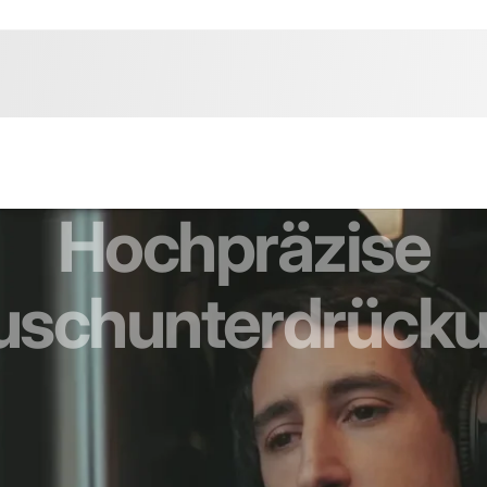
Hochpräzise
uschunterdrücku