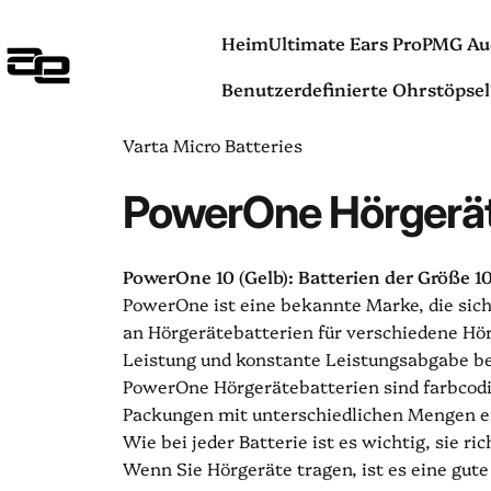
Direkt zum Inhalt
Heim
Ultimate Ears Pro
PMG Au
Audentia
Benutzerdefinierte Ohrstöpsel
Heim
Ultimate Ears Pro
PMG Aud
Benutzerdefinierte Ohrstöpsel
Varta Micro Batteries
PowerOne
Hörgerät
PowerOne 10 (Gelb): Batterien der Größe 1
PowerOne ist eine bekannte Marke, die sich 
an Hörgerätebatterien für verschiedene Hör
Leistung und konstante Leistungsabgabe b
PowerOne Hörgerätebatterien sind farbcodier
Packungen mit unterschiedlichen Mengen erh
Wie bei jeder Batterie ist es wichtig, sie r
Wenn Sie Hörgeräte tragen, ist es eine gute