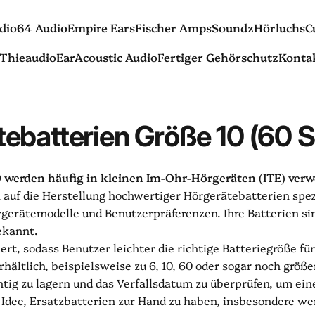
dio
64 Audio
Empire Ears
Fischer Amps
Soundz
Hörluchs
C
Thieaudio
EarAcoustic Audio
Fertiger Gehörschutz
Konta
io
64 Audio
Empire Ears
Fischer Amps
Soundz
Hörluchs
Thieaudio
EarAcoustic Audio
Fertiger Gehörschutz
Kontak
ebatterien
Größe
10
(60
S
0 werden häufig in kleinen Im-Ohr-Hörgeräten (ITE) ver
auf die Herstellung hochwertiger Hörgerätebatterien spezia
gerätemodelle und Benutzerpräferenzen. Ihre Batterien sind
ekannt.
t, sodass Benutzer leichter die richtige Batteriegröße für 
ältlich, beispielsweise zu 6, 10, 60 oder sogar noch größ
ichtig zu lagern und das Verfallsdatum zu überprüfen, um ei
 Idee, Ersatzbatterien zur Hand zu haben, insbesondere wen