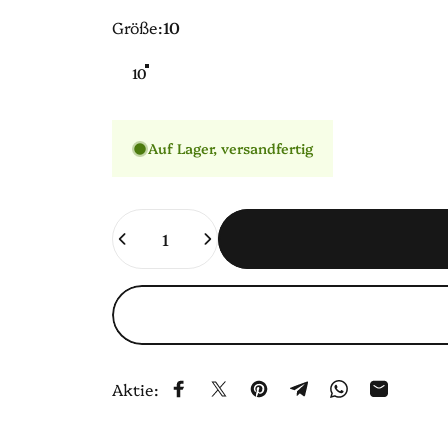
Größe
Größe:
10
10
Auf Lager, versandfertig
Anzahl
Aktie:
Auf Facebook teilen
Auf X teilen
Auf Pinterest pinnen
Auf Telegram teilen
Auf WhatsApp 
Per E-Mai