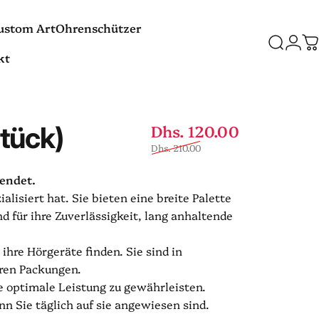
ustom Art
Ohrenschützer
Suche
Logi
W
kt
Custom Art
Ohrenschützer
t
Verkaufspr
Normaler P
tück)
Dhs. 120.00
Dhs. 210.00
wendet.
lisiert hat. Sie bieten eine breite Palette
 für ihre Zuverlässigkeit, lang anhaltende
ihre Hörgeräte finden. Sie sind in
eren Packungen.
ne optimale Leistung zu gewährleisten.
n Sie täglich auf sie angewiesen sind.