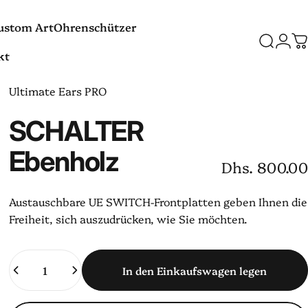
ustom Art
Ohrenschützer
Suche
Logi
W
kt
Custom Art
Ohrenschützer
t
Ultimate Ears PRO
SCHALTER
Ebenholz
Dhs. 800.00
Austauschbare UE SWITCH-Frontplatten
geben Ihnen die
Freiheit, sich auszudrücken, wie Sie möchten.
Anzahl
In den Einkaufswagen legen