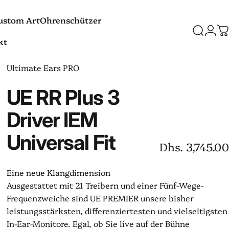
ustom Art
Ohrenschützer
Suche
Logi
W
kt
Custom Art
Ohrenschützer
t
Ultimate Ears PRO
UE
RR
Plus
3
Driver
IEM
Universal
Fit
Dhs. 3,745.00
Eine neue Klangdimension
Ausgestattet mit 21 Treibern und einer Fünf-Wege-
Frequenzweiche sind UE PREMIER unsere bisher
leistungsstärksten, differenziertesten und vielseitigsten
In-Ear-Monitore. Egal, ob Sie live auf der Bühne