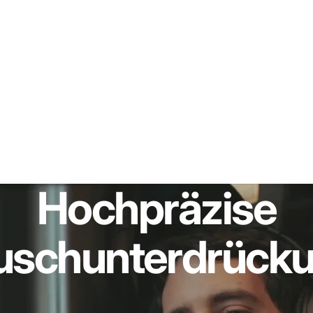
Hochpräzise
uschunterdrücku